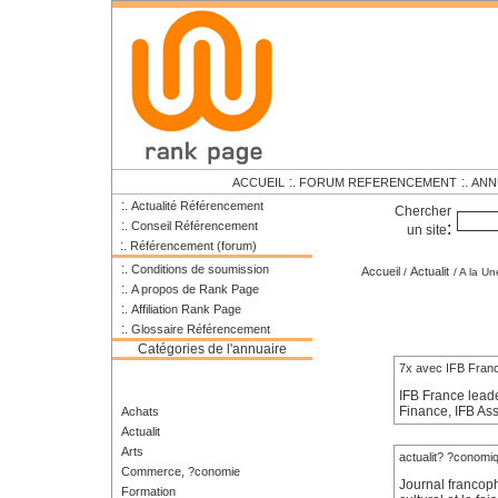
:.
:.
ACCUEIL
FORUM REFERENCEMENT
ANN
:.
Actualité Référencement
Chercher
:.
Conseil Référencement
:
un site
:.
Référencement (forum)
:.
Conditions de soumission
Accueil
Actualit
/
/ A la Un
:.
A propos de Rank Page
:.
Affiliation Rank Page
:.
Glossaire Référencement
Catégories de l'annuaire
7x avec IFB Fran
IFB France leade
Finance, IFB Ass
Achats
Actualit
Arts
actualit? ?conomi
Commerce, ?conomie
Journal francop
Formation