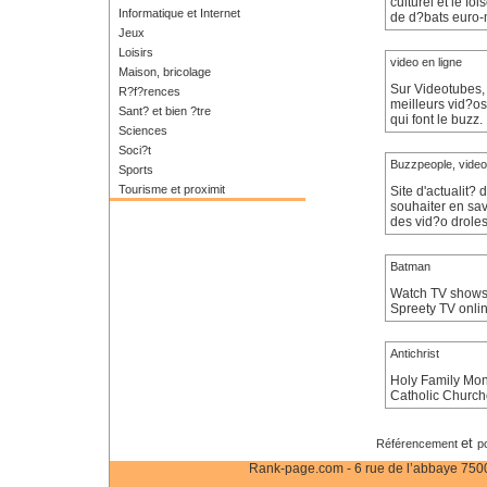
culturel et le f
Informatique et Internet
de d?bats euro-
Jeux
Loisirs
video en ligne
Maison, bricolage
Sur Videotubes, 
R?f?rences
meilleurs vid?os 
Sant? et bien ?tre
qui font le buzz.
Sciences
Soci?t
Buzzpeople, video 
Sports
Tourisme et proximit
Site d'actualit?
souhaiter en savo
des vid?o droles
Batman
Watch TV shows o
Spreety TV onlin
Antichrist
Holy Family Mona
Catholic Church
et
Référencement
p
Rank-page.com - 6 rue de l’abbaye 75006