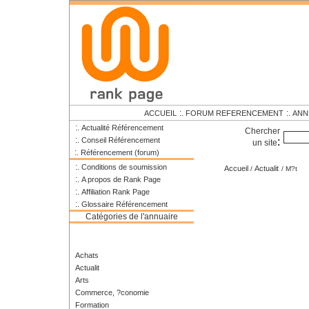
:.
:.
ACCUEIL
FORUM REFERENCEMENT
ANN
:.
Actualité Référencement
Chercher
:.
Conseil Référencement
:
un site
:.
Référencement (forum)
:.
Conditions de soumission
Accueil
Actualit
/
/ M?t
:.
A propos de Rank Page
:.
Affiliation Rank Page
:.
Glossaire Référencement
Catégories de l'annuaire
Achats
Actualit
Arts
Commerce, ?conomie
Formation