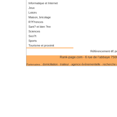
Informatique et Internet
Jeux
Loisirs
Maison, bricolage
R?f?rences
Sant? et bien ?tre
Sciences
Soci?t
Sports
Tourisme et proximit
et
Référencement
p
Rank-page.com - 6 rue de l’abbaye 75006
domiciliation
traiteur
agence événementielle
recherche d
Partenaires :
-
-
-