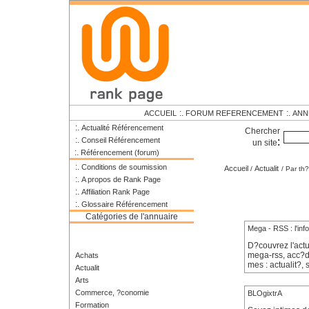
:.
:.
ACCUEIL
FORUM REFERENCEMENT
ANN
:.
Actualité Référencement
Chercher
:.
Conseil Référencement
:
un site
:.
Référencement (forum)
:.
Conditions de soumission
Accueil
Actualit
/
/ Par th
:.
A propos de Rank Page
:.
Affiliation Rank Page
:.
Glossaire Référencement
Catégories de l'annuaire
Mega - RSS : l'inf
D?couvrez l'actua
mega-rss, acc?d
Achats
mes : actualit?,
Actualit
Arts
Commerce, ?conomie
BLOgixtrA
Formation