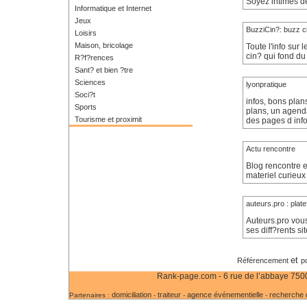
Soyez intimes d
Informatique et Internet
Jeux
BuzziCin?: buzz c
Loisirs
Maison, bricolage
Toute l'info sur 
cin? qui fond du 
R?f?rences
Sant? et bien ?tre
Sciences
lyonpratique
Soci?t
infos, bons pla
Sports
plans, un agenda
Tourisme et proximit
des pages d info
Actu rencontre
Blog rencontre e
materiel curieu
auteurs.pro : plat
Auteurs.pro vous
ses diff?rents 
et
Référencement
p
Rank-page.com - 6 rue de l’abbaye 75006
domiciliation
traiteur
agence événementielle
recherche d
Partenaires :
-
-
-