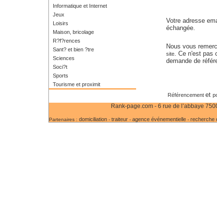
Informatique et Internet
Jeux
Votre adresse emai
Loisirs
échangée.
Maison, bricolage
R?f?rences
Nous vous remerc
Sant? et bien ?tre
. Ce n'est pas 
site
Sciences
demande de référ
Soci?t
Sports
Tourisme et proximit
et
Référencement
p
Rank-page.com - 6 rue de l’abbaye 75006
domiciliation
traiteur
agence événementielle
recherche d
Partenaires :
-
-
-