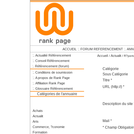
:.
:.
ACCUEIL
FORUM REFERENCEMENT
ANN
:.
Actualité Référencement
Accueil
Actualit
/
/ R?pert
:.
Conseil Référencement
:.
Référencement (forum)
Catégorie
:.
Conditions de soumission
Sous Catégorie
:.
A propos de Rank Page
Titre *
:.
Affiliation Rank Page
URL (http://) *
:.
Glossaire Référencement
Catégories de l'annuaire
Description du site 
Achats
Actualit
Mail *
Arts
Commerce, ?conomie
* Champ Obligatoir
Formation