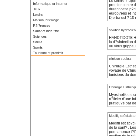
Le centre ? Djer
Informatique et Internet
premier centre 
durant cette p?r
Jeux
europ?ens et int
Loisirs
Djerba est ? 10 
Maison, bricolage
R?f?rences
solution hydroalco
Sant? et bien ?tre
Sciences
HANDTIDOTE H1 e
la d?sinfection 
Soci?t
ou virus grippa
Sports
Tourisme et proximit
clinique soukra
Chirurgie Esthet
voyage de Chirur
tunisiens du do
Chirurgie Esthetiq
Myesthetik est 
n?ficier d'une i
pratiqu?e par de
Medifil, sp?cialist
Medifil est sp?c
de la sant? . Le
permanence t?l?p