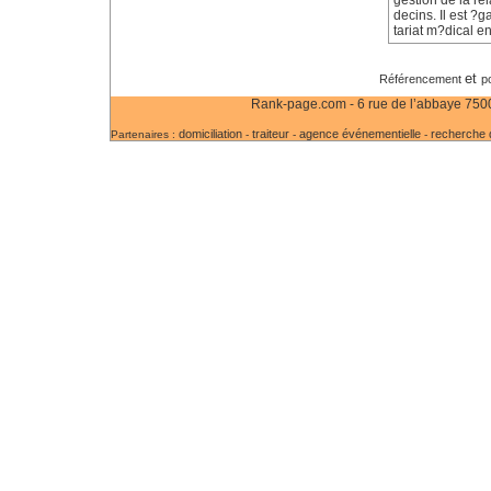
gestion de la re
decins. Il est ?
tariat m?dical en
et
Référencement
p
Rank-page.com - 6 rue de l’abbaye 75006
domiciliation
traiteur
agence événementielle
recherche d
Partenaires :
-
-
-