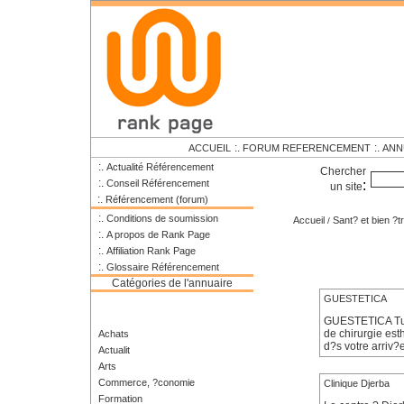
:.
:.
ACCUEIL
FORUM REFERENCEMENT
ANN
:.
Actualité Référencement
Chercher
:.
Conseil Référencement
:
un site
:.
Référencement (forum)
:.
Conditions de soumission
Accueil
Sant? et bien ?t
/
:.
A propos de Rank Page
:.
Affiliation Rank Page
:.
Glossaire Référencement
Catégories de l'annuaire
GUESTETICA
GUESTETICA Tuni
de chirurgie es
Achats
d?s votre arriv?
Actualit
Arts
Commerce, ?conomie
Clinique Djerba
Formation